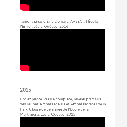
Témoignages d'Éric Demers, AVSEC à l'École
l'Envol, Lévis, Québec, 2016
2015
Projet pilote "classe complète, niveau primaire"
des Jeunes Ambassadeurs et Ambassadrices de la
Paix. Classe de 5e année de l'École de la
Martinière, Lévis, Québec, 2015