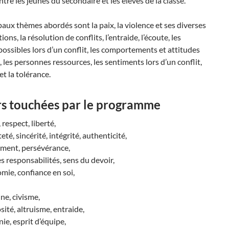
tre les jeunes du secondaire et les élèves de la classe.
paux thèmes abordés sont la paix, la violence et ses diverses
ons, la résolution de conflits, l’entraide, l’écoute, les
possibles lors d’un conflit, les comportements et attitudes
, les personnes ressources, les sentiments lors d’un conflit,
et la tolérance.
s touchées par le programme
 respect, liberté,
té, sincérité, intégrité, authenticité,
ment, persévérance,
s responsabilités, sens du devoir,
ie, confiance en soi,
ine, civisme,
ité, altruisme, entraide,
e, esprit d’équipe,