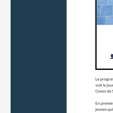
Le progra
voit le jo
Ouest de S
En premier
jeunes qu