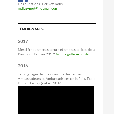
Des questions? Écrivez-nous:
mdjazymut@hotmail.com
TÉMOIGNAGES
2017
Merci à nos ambassadeurs et ambassadrices de la
Paix pour l'année 2017!
Voir la gallerie photo
2016
Témoignages de quelques uns des Jeunes
Ambassadeurs et Ambassadrices de la Paix. École
l'Envol, Lévis, Québec, 2016