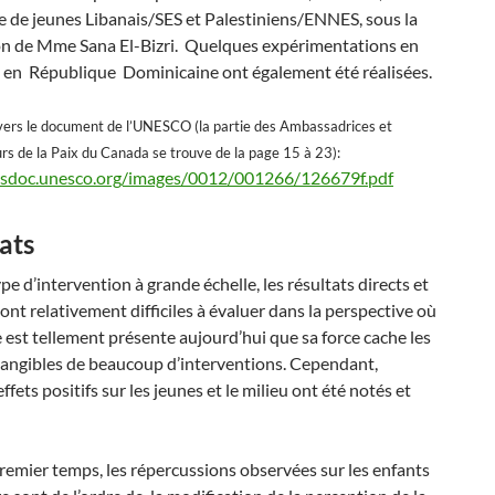
 de jeunes Libanais/SES et Palestiniens/ENNES, sous la
on de Mme Sana El-Bizri. Quelques expérimentations en
 en République Dominicaine ont également été réalisées.
n vers le document de l’UNESCO (la partie des Ambassadrices et
s de la Paix du Canada se trouve de la page 15 à 23):
esdoc.unesco.org/images/0012/001266/126679f.pdf
ats
pe d’intervention à grande échelle, les résultats directs et
sont relativement difficiles à évaluer dans la perspective où
e est tellement présente aujourd’hui que sa force cache les
tangibles de beaucoup d’interventions. Cependant,
ffets positifs sur les jeunes et le milieu ont été notés et
emier temps, les répercussions observées sur les enfants