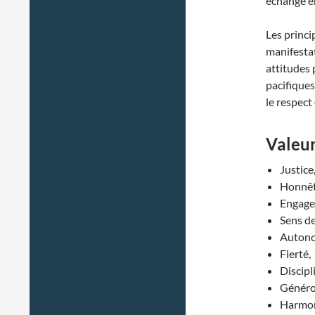
échange en
Les princi
manifestati
attitudes 
pacifiques
le respect 
Valeur
Justice,
Honnête
Engage
Sens de
Autonom
Fierté,
Discipl
Généros
Harmoni