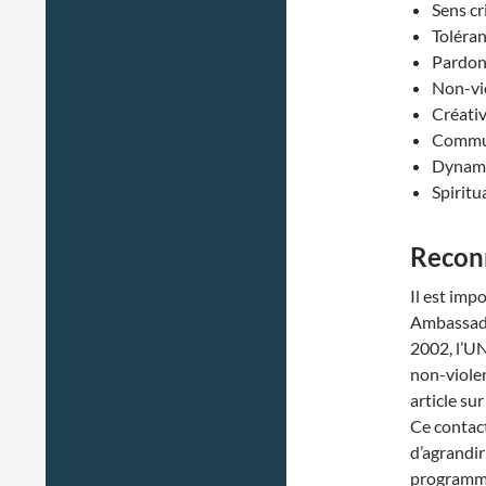
Sens cr
Toléran
Pardon,
Non-vio
Créativ
Commun
Dynamis
Spiritua
Recon
Il est imp
Ambassade
2002, l’UN
non-violen
article su
Ce contac
d’agrandir
programme