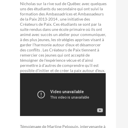
Nicholas sur la rive sud de Québec avec quelques
uns des étudiants du secondaire qui ont suivi la
formation des Ambassadrices et Ambassadeurs
de la Paix 2013-2014 , une initiative des
Créateurs de Paix. Ces étudiants se sont par la
suite rendus dans une école primaire où ils ont
animé avec succès un atelier pour communiquer,
à des plus jeunes, les stratégies apprises visant à
garder l'harmonie autour d'eux et désamorcer
des conflits . Les Créateurs de Paix tiennent à
remercier ces jeunes qui ont accepté de
témoigner de l'expérience vécue et d'ainsi
permettre à d'autres de comprendre qu'il est
possible d'initier et de créer la paix autour d'eux.
Témoignage de Martine Peloquin, intervenante à