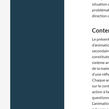
situation 
problémati
direction 
Conte
Le présent
d’animati
secondaire
constitués
sixième an
de la mate
d’une réfl
Chaque an
sur le con
action à f
questionne
L’animatio