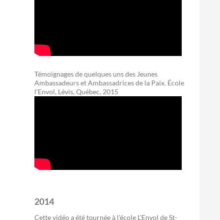
Témoignages de quelques uns des Jeunes
Ambassadeurs et Ambassadrices de la Paix. École
l'Envol, Lévis, Québec, 2015
2014
Cette vidéo a été tournée à l'école L'Envol de St-