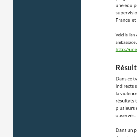
une équipe
supervisi
France et
Voici le lie
ambassadeur
http://un
Résult
Dans ce ty
indirects 
la violenc
résultats 
plusieurs e
observés.
Dans un pr