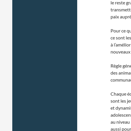
le reste g
transmette
paix auprè
Pour ce qu
ce sont le
à l’améli
nouveaux o
Règle géné
des animat
communau
Chaque éq
sont les j
et dynamis
adolescent
au niveau 
aussi pour