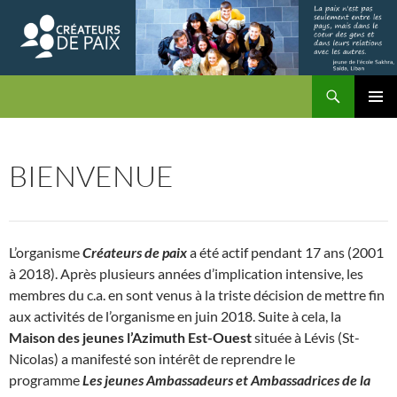
Skip
to
content
Search
Createursdepaix
PRIMAR
MENU
BIENVENUE
L’organisme
Créateurs de paix
a été actif pendant 17 ans (2001
à 2018). Après plusieurs années d’implication intensive, les
membres du c.a. en sont venus à la triste décision de mettre fin
aux activités de l’organisme en juin 2018. Suite à cela, la
Maison des jeunes l’Azimuth Est-Ouest
située à Lévis (St-
Nicolas) a manifesté son intérêt de reprendre le
programme
Les jeunes Ambassadeurs et Ambassadrices de la