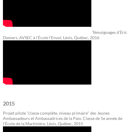
Témoignages d'Éric
Demers, AVSEC à l'École l'Envol, Lévis, Québec, 2016
2015
Projet pilote "classe complète, niveau primaire" des Jeunes
Ambassadeurs et Ambassadrices de la Paix. Classe de 5e année de
l'École de la Martinière, Lévis, Québec, 2015