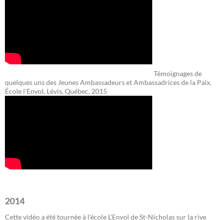
Témoignages de
quelques uns des Jeunes Ambassadeurs et Ambassadrices de la Paix.
École l'Envol, Lévis, Québec, 2015
2014
Cette vidéo a été tournée à l'école L'Envol de St-Nicholas sur la rive